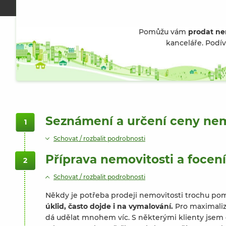
Pomůžu vám
prodat ne
kanceláře. Podív
Seznámení a určení ceny nem
1
Schovat / rozbalit podrobnosti
Příprava nemovitosti a focení
2
Schovat / rozbalit podrobnosti
Někdy je potřeba prodeji nemovitosti trochu po
úklid, často dojde i na vymalování.
Pro maximaliza
dá udělat mnohem víc. S některými klienty jse