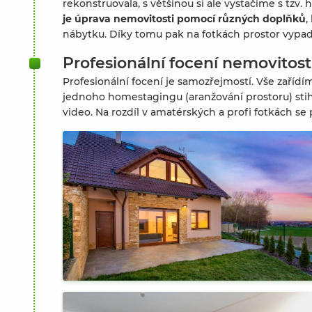
rekonstruovala, s většinou si ale vystačíme s tz
je úprava nemovitosti pomocí různých doplňků
,
nábytku. Díky tomu pak na fotkách prostor vypad
Profesionální focení nemovitost
Profesionální focení je samozřejmostí. Vše zaříd
jednoho homestagingu (aranžování prostoru) stihl
video. Na rozdíl v amatérských a profi fotkách se 