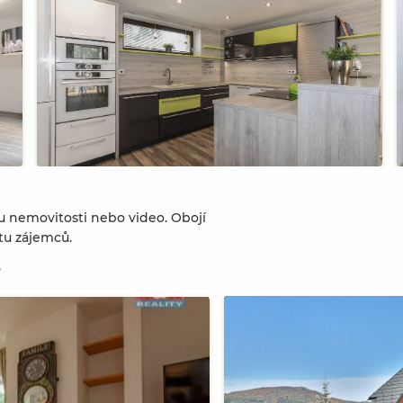
u nemovitosti nebo video. Obojí
tu zájemců.
?