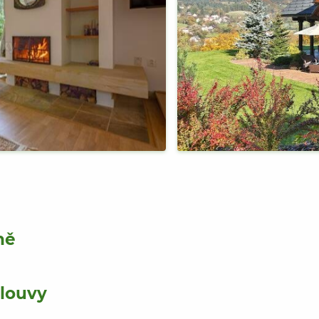
ně
mlouvy