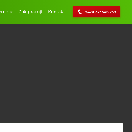
erence
Jak pracuji
Kontakt
+420 737 546 259