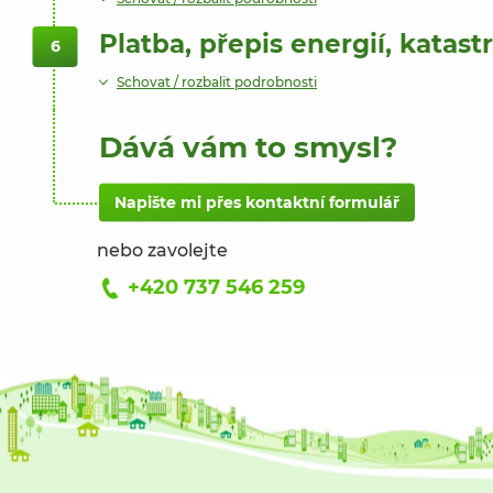
Platba, přepis energií, katast
6
Schovat / rozbalit podrobnosti
Dává vám to smysl?
Napište mi přes kontaktní formulář
nebo zavolejte
+420 737 546 259