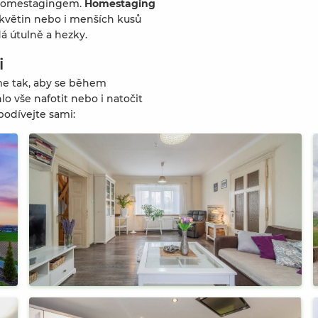
v. homestagingem.
Homestaging
 květin nebo i menších kusů
á útulně a hezky.
i
íme tak, aby se během
o vše nafotit nebo i natočit
podívejte sami: