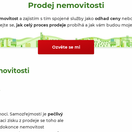
Prodej nemovitosti
movitost
a zajistím s tím spojené služby jako
odhad ceny
neb
ejte se,
jak celý proces prodeje
probíhá a jak vám budou moje 
Ozvěte se mi
ovitosti
moci. Samozřejmostí je
pečlivý
ci zisku z prodeje se toho ale
m dokonce nemovitost